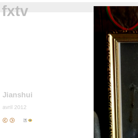
fxtv
Jianshui
avril 2012